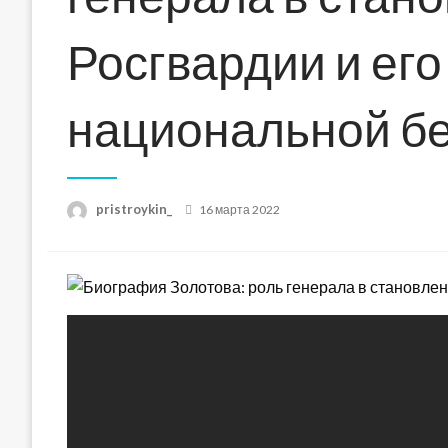
Росгвардии и его
национальной б
Posted
pristroykin_
16 марта 2022
on