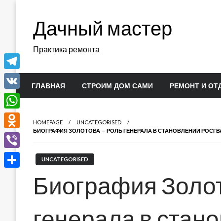
Перейти
к
Дачный мастер
содержимому
Практика ремонта
Telegram
ГЛАВНАЯ
СТРОИМ ДОМ САМИ
РЕМОНТ И ОТ
VK
WhatsApp
HOMEPAGE
UNCATEGORISED
БИОГРАФИЯ ЗОЛОТОВА — РОЛЬ ГЕНЕРАЛА В СТАНОВЛЕНИИ РОСГ
Odnoklassniki
Viber
UNCATEGORISED
Отправить
Биография Золот
генерала в стан