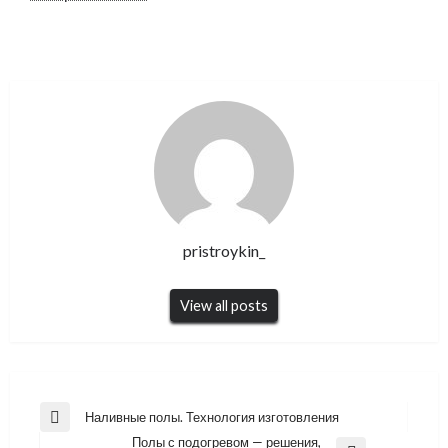
pristroykin_
View all posts
Навигация
Наливные полы. Технология изготовления
Previous
по
Полы с подогревом — решения,
Post