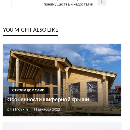
Next
преимущества и недостатки
записям
Post
YOU MIGHT ALSO LIKE
СТРОИМ ДОМ САМИ
Особенности шиферной крыши
pristroykin_
11 декабря 2022