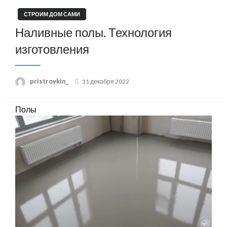
СТРОИМ ДОМ САМИ
Наливные полы. Технология
изготовления
Posted
pristroykin_
11 декабря 2022
on
Полы