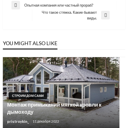
Навигация
Опытная компания или частный прораб?
Previous
по
Что такое стяжка. Какие бывают
Post
Next
виды.
записям
Post
YOU MIGHT ALSO LIKE
СТРОИМ ДОМ САМИ
Монтаж примыканий мягкой кровли к
дымоходу
pristroykin_
11 декабря 2022