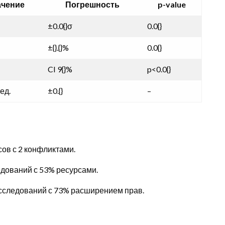
ачение
Погрешность
p-value
±0.0{}σ
0.0{}
±{}.{}%
0.0{}
CI 9{}%
p<0.0{}
/ед.
±0.{}
–
сов с 2 конфликтами.
едований с 53% ресурсами.
 исследований с 73% расширением прав.