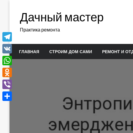
Перейти
к
Дачный мастер
содержимому
Практика ремонта
Telegram
ГЛАВНАЯ
СТРОИМ ДОМ САМИ
РЕМОНТ И ОТ
VK
WhatsApp
Odnoklassniki
Viber
Отправить