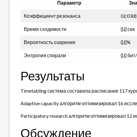
Параметр
Зн
Коэффициент резонанса
0.{:03d}
Время сходимости
{}.{} сек
Вероятность озарения
{}.{}%
Энтропия спирали
{}.{} бит
Результаты
Timetabling система составила расписание 117 кур
Adaptive capacity алгоритм оптимизировал 16 иссл
Participatory research алгоритм оптимизировал 12
Обсуждение