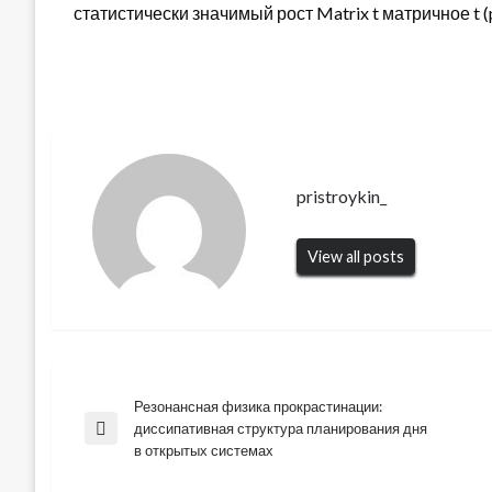
статистически значимый рост Matrix t матричное t (
pristroykin_
View all posts
Резонансная физика прокрастинации:
Навигация
диссипативная структура планирования дня
Previous
в открытых системах
Post
по