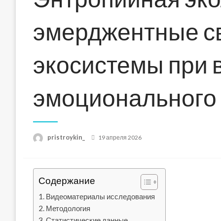
эмерджентные с
экосистемы при 
эмоционального
Posted
pristroykin_
19 апреля 2026
on
Содержание
Видеоматериалы исследования
Методология
Статистические данные