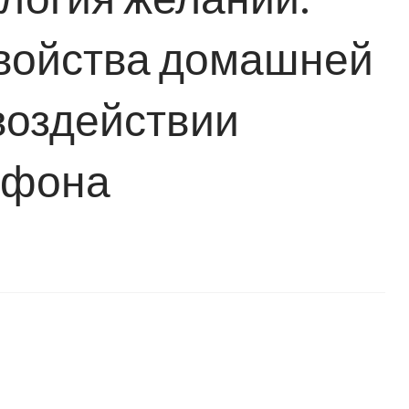
войства домашней
воздействии
 фона