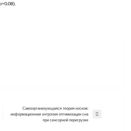
p=0.08).
Самоорганизующаяся теория носков:
информационная энтропия оптимизации сна
Next
при сенсорной перегрузке
Post