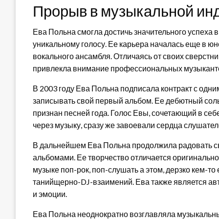
Прорыв в музыкальной ин
Ева Польна смогла достичь значительного успеха 
уникальному голосу. Ее карьера началась еще в юно
вокального ансамбля. Отличаясь от своих сверстн
привлекла внимание профессиональных музыканто
В 2003 году Ева Польна подписала контракт с одн
записывать свой первый альбом. Ее дебютный сол
признан песней года. Голос Евы, сочетающий в себе
через музыку, сразу же завоевали сердца слушател
В дальнейшем Ева Польна продолжила радовать с
альбомами. Ее творчество отличается оригинально
музыке поп-рок, поп-слушать а этом, дерзко кем-то
танийщерно-DJ-взаимений. Ева также является авт
и эмоции.
Ева Польна неоднократно возглавляла музыкальны