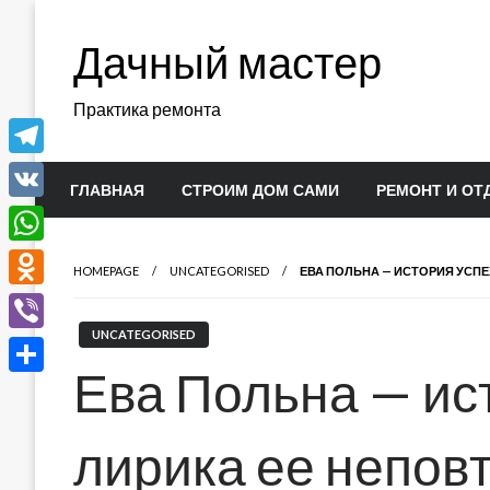
Перейти
к
Дачный мастер
содержимому
Практика ремонта
Telegram
ГЛАВНАЯ
СТРОИМ ДОМ САМИ
РЕМОНТ И ОТ
VK
WhatsApp
HOMEPAGE
UNCATEGORISED
ЕВА ПОЛЬНА — ИСТОРИЯ УСП
Odnoklassniki
UNCATEGORISED
Viber
Ева Польна — ис
Отправить
лирика ее непов