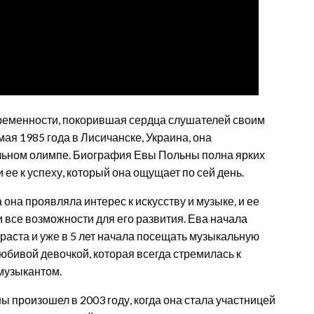
ременности, покорившая сердца слушателей своим
ая 1985 года в Лисичанске, Украина, она
льном олимпе. Биография Евы Польны полна ярких
 ее к успеху, который она ощущает по сей день.
а она проявляла интерес к искусству и музыке, и ее
 все возможности для его развития. Ева начала
зраста и уже в 5 лет начала посещать музыкальную
юбивой девочкой, которая всегда стремилась к
музыкантом.
 произошел в 2003 году, когда она стала участницей