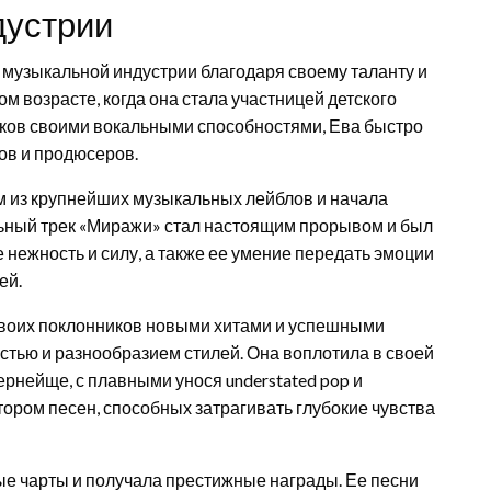
дустрии
в музыкальной индустрии благодаря своему таланту и
м возрасте, когда она стала участницей детского
иков своими вокальными способностями, Ева быстро
в и продюсеров.
им из крупнейших музыкальных лейблов и начала
ьный трек «Миражи» стал настоящим прорывом и был
 нежность и силу, а также ее умение передать эмоции
ей.
воих поклонников новыми хитами и успешными
стью и разнообразием стилей. Она воплотила в своей
 ернейще, с плавными унося understated pop и
ором песен, способных затрагивать глубокие чувства
е чарты и получала престижные награды. Ее песни