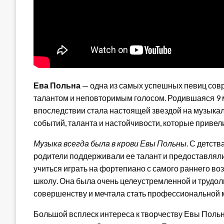
Ева Польна
— одна из самых успешных певиц сов
талантом и неповторимым голосом. Родившаяся 9 м
впоследствии стала настоящей звездой на музыка
событий, таланта и настойчивости, которые привели
Музыка всегда была в крови Евы Польны
. С детств
родители поддерживали ее талант и предоставляли
учиться играть на фортепиано с самого раннего во
школу. Она была очень целеустремленной и трудол
совершенству и мечтала стать профессиональной 
Большой всплеск интереса к творчеству Евы Польны