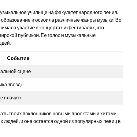
узыкальное училище на факультет народного пения.
образование и освоила различные жанры музыки. Во
имала участие в концертах и фестивалях, что
широкой публикой. Ее голос и музыкальные
юдей.
Событие
альной сцене
ика звезд»
е плачут»
ать своих поклонников новыми проектами и хитами.
х людей, и она остается одной из популярных певиц в