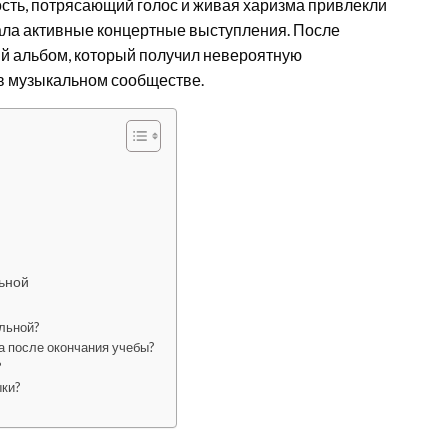
сть, потрясающий голос и живая харизма привлекли
чала активные концертные выступления. После
й альбом, который получил невероятную
 в музыкальном сообществе.
ьной
льной?
 после окончания учебы?
?
ыки?