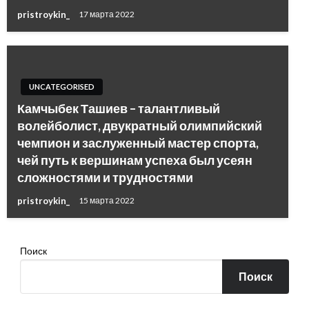
pristroykin_
17 марта 2022
UNCATEGORISED
Камчыбек Ташиев – талантливый
волейболист, двукратный олимпийский
чемпион и заслуженный мастер спорта,
чей путь к вершинам успеха был усеян
сложностями и трудностями
pristroykin_
15 марта 2022
Поиск
Поиск