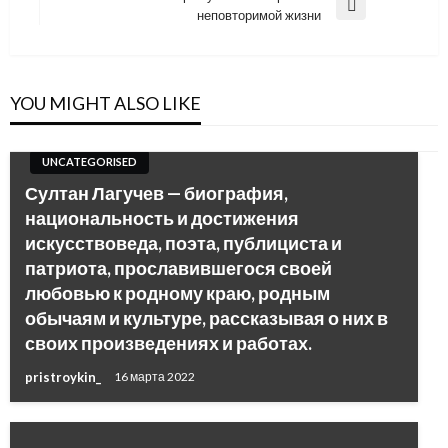
записям
Next
неповторимой жизни
Post
YOU MIGHT ALSO LIKE
UNCATEGORISED
Султан Лагучев — биография,
национальность и достижения
искусствоведа, поэта, публициста и
патриота, прославившегося своей
любовью к родному краю, родным
обычаям и культуре, рассказывая о них в
своих произведениях и работах.
pristroykin_
16 марта 2022