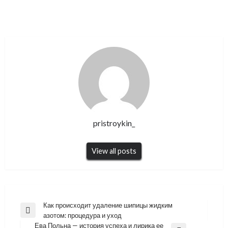
pristroykin_
View all posts
Навигация
Как происходит удаление шипицы жидким
Previous
азотом: процедура и уход
по
Post
Ева Польна — история успеха и лирика ее