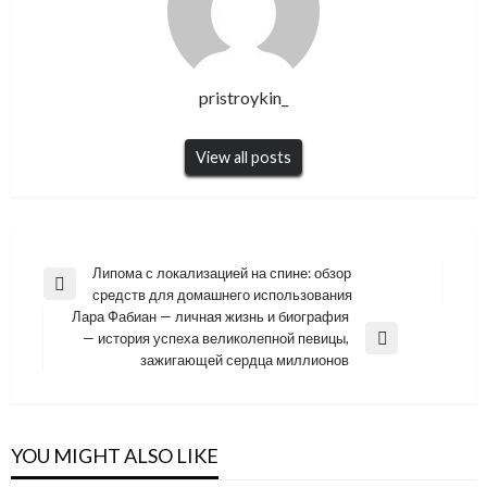
pristroykin_
View all posts
Навигация
Липома с локализацией на спине: обзор
Previous
средств для домашнего использования
по
Post
Лара Фабиан — личная жизнь и биография
записям
— история успеха великолепной певицы,
Next
зажигающей сердца миллионов
Post
YOU MIGHT ALSO LIKE