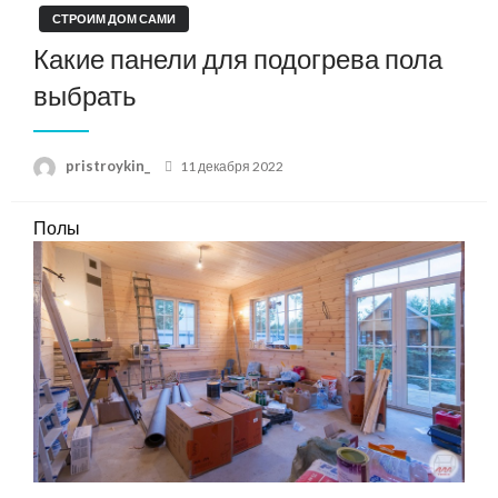
СТРОИМ ДОМ САМИ
Какие панели для подогрева пола
выбрать
Posted
pristroykin_
11 декабря 2022
on
Полы