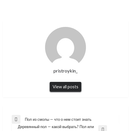
pristroykin_
View all posts
Навигация
Пол из смолы — что о нем стоит знать
Previous
по
Деревянный пол — какой выбрать? Пол или
Post