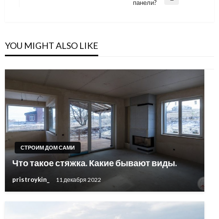
Next
панели?
записям
Post
YOU MIGHT ALSO LIKE
СТРОИМ ДОМ САМИ
Что такое стяжка. Какие бывают виды.
pristroykin_
11 декабря 2022