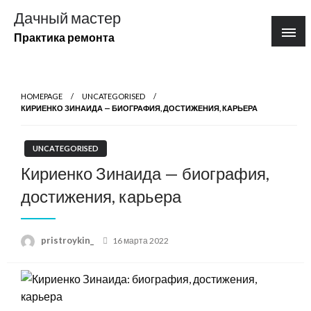
Перейти
Дачный мастер
к
Практика ремонта
содержимому
HOMEPAGE
UNCATEGORISED
КИРИЕНКО ЗИНАИДА — БИОГРАФИЯ, ДОСТИЖЕНИЯ, КАРЬЕРА
UNCATEGORISED
Кириенко Зинаида — биография,
достижения, карьера
Posted
pristroykin_
16 марта 2022
on