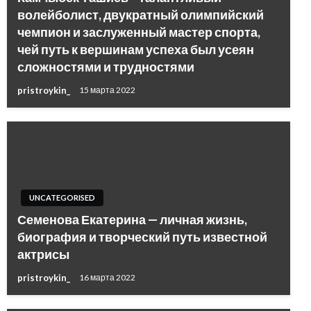
волейболист, двукратный олимпийский
чемпион и заслуженный мастер спорта,
чей путь к вершинам успеха был усеян
сложностями и трудностями
pristroykin_
15 марта 2022
UNCATEGORISED
Семенова Екатерина — личная жизнь,
биография и творческий путь известной
актрисы
pristroykin_
16 марта 2022