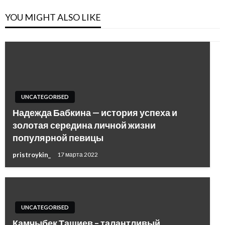
YOU MIGHT ALSO LIKE
UNCATEGORISED
Надежда Бабкина — история успеха и
золотая середина личной жизни
популярной певицы
pristroykin_
17 марта 2022
UNCATEGORISED
Камчыбек Ташиев – талантливый