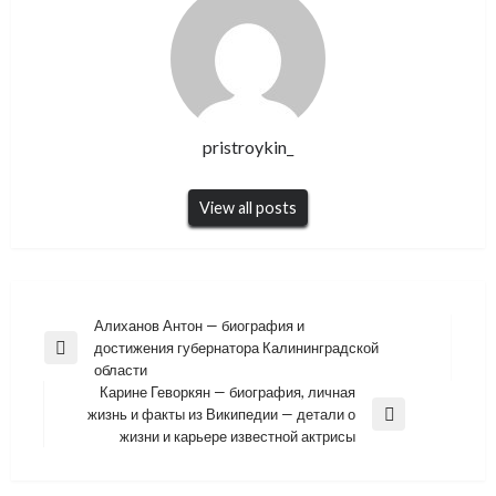
pristroykin_
View all posts
Навигация
Алиханов Антон — биография и
достижения губернатора Калининградской
по
Previous
области
Post
записям
Карине Геворкян — биография, личная
жизнь и факты из Википедии — детали о
Next
жизни и карьере известной актрисы
Post