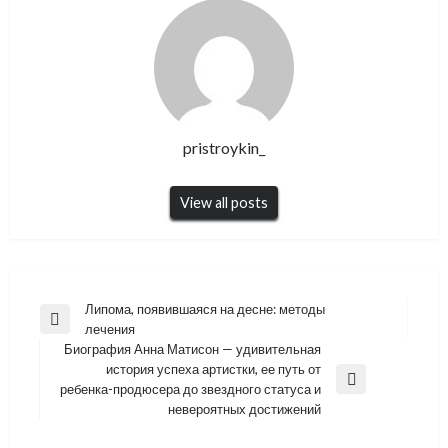
pristroykin_
View all posts
Навигация
Липома, появившаяся на десне: методы
Previous
лечения
по
Post
Биография Анна Матисон — удивительная
записям
история успеха артистки, ее путь от
Next
ребенка-продюсера до звездного статуса и
Post
невероятных достижений