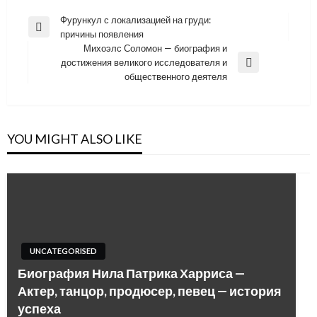
Навигация
Фурункул с локализацией на груди:
Previous
причины появления
по
Post
Михоэлс Соломон — биография и
записям
достижения великого исследователя и
Next
общественного деятеля
Post
YOU MIGHT ALSO LIKE
UNCATEGORISED
Биография Нила Патрика Харриса —
Актер, танцор, продюсер, певец — история
успеха