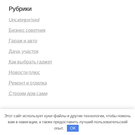
Рубрики
Uncategorised
Бизнес советник
Гараж и авто
Дача, участок
Как выбрать гаджет
Новости плюс
Ремонт и отделка
Строим дом сами
Этот сайт использует куки-файлы и другие технологии, чтобы помочь
вам в навигации, а также предоставить лучший пользовательский
Theme by Silk Themes
опыт.
OK