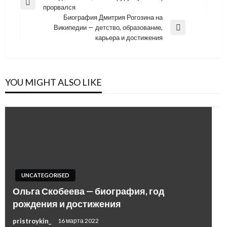
Previous
прорвался
по
Post
Биография Дмитрия Рогозина на
записям
Википедии — детство, образование,
Next
карьера и достижения
Post
YOU MIGHT ALSO LIKE
UNCATEGORISED
Ольга Скобеева — биография, год
рождения и достижения
pristroykin_
16 марта 2022