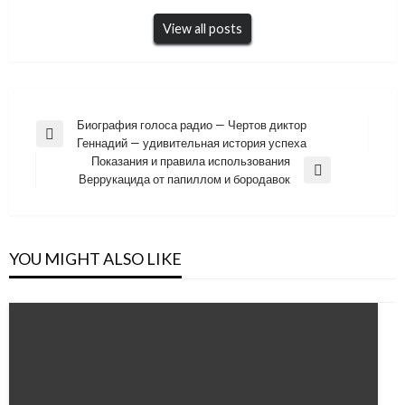
View all posts
Навигация
Биография голоса радио — Чертов диктор
Previous
Геннадий — удивительная история успеха
по
Post
Показания и правила использования
записям
Next
Веррукацида от папиллом и бородавок
Post
YOU MIGHT ALSO LIKE