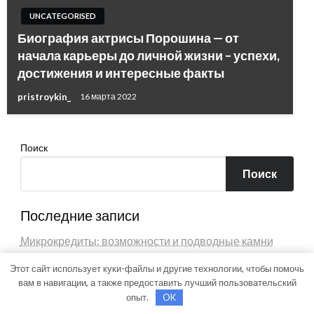
UNCATEGORISED
Биография актрисы Порошина — от
начала карьеры до личной жизни – успехи,
достижения и интересные факты
pristroykin_
16 марта 2022
Поиск
Поиск
Последние записи
Микрокредиты: возможности и подводные камни
Антипробуксовочные траки: Обзор и Преимущества
Этот сайт использует куки-файлы и другие технологии, чтобы помочь
вам в навигации, а также предоставить лучший пользовательский
Чаны для бани: преимущества, виды и особенности
опыт.
OK
использования