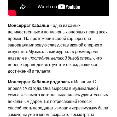
Монсеррат Кабалье
– одна из самых
величественных и популярных оперных певиц всех
времен. На протяжении своей карьеры она
завоевала мировую славу, став иконой оперного
искусства. Музыкальный журнал «
Граммофон
»
назвал ее «
последней великой дивой оперы
«, что
вполне справедливо с учетом ее выдающихся
достижений и таланта.
Монсеррат Кабалье родилась
в Испании 12
апреля 1933 года. Она выросла в музыкальной
семье и с самого детства выделялась удивительным
вокальным даром. Ее потрясающий голос и
способность передавать эмоции через музыку были
замечены уже в юном возрасте. Несмотря на