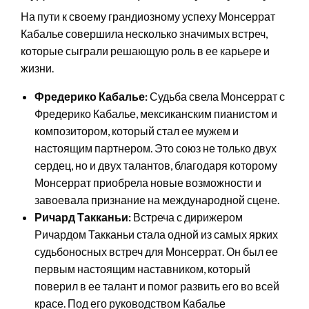
На пути к своему грандиозному успеху Монсеррат
Кабалье совершила несколько значимых встреч,
которые сыграли решающую роль в ее карьере и
жизни.
Фредерико Кабалье:
Судьба свела Монсеррат с
Фредерико Кабалье, мексиканским пианистом и
композитором, который стал ее мужем и
настоящим партнером. Это союз не только двух
сердец, но и двух талантов, благодаря которому
Монсеррат приобрела новые возможности и
завоевала признание на международной сцене.
Ричард Такканьи:
Встреча с дирижером
Ричардом Такканьи стала одной из самых ярких
судьбоносных встреч для Монсеррат. Он был ее
первым настоящим наставником, который
поверил в ее талант и помог развить его во всей
красе. Под его руководством Кабалье