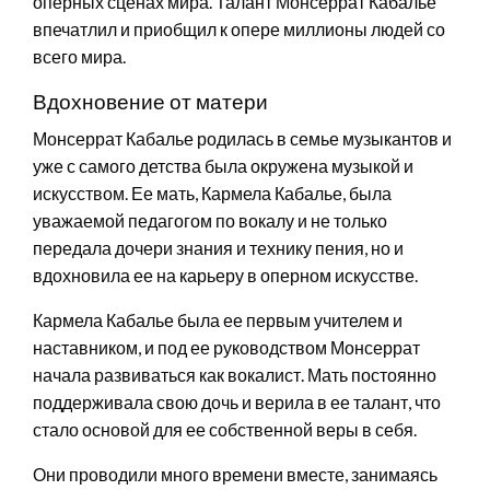
оперных сценах мира. Талант Монсеррат Кабалье
впечатлил и приобщил к опере миллионы людей со
всего мира.
Вдохновение от матери
Монсеррат Кабалье родилась в семье музыкантов и
уже с самого детства была окружена музыкой и
искусством. Ее мать, Кармела Кабалье, была
уважаемой педагогом по вокалу и не только
передала дочери знания и технику пения, но и
вдохновила ее на карьеру в оперном искусстве.
Кармела Кабалье была ее первым учителем и
наставником, и под ее руководством Монсеррат
начала развиваться как вокалист. Мать постоянно
поддерживала свою дочь и верила в ее талант, что
стало основой для ее собственной веры в себя.
Они проводили много времени вместе, занимаясь