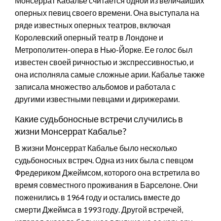
Монсеррат Кабалье считается одной из величайших
оперных певиц своего времени. Она выступала на
ряде известных оперных театров, включая
Королевский оперный театр в Лондоне и
Метрополитен-опера в Нью-Йорке. Ее голос был
известен своей ричностью и экспрессивностью, и
она исполняла самые сложные арии. Кабалье также
записала множество альбомов и работала с
другими известными певцами и дирижерами.
Какие судьбоносные встречи случились в
жизни Монсеррат Кабалье?
В жизни Монсеррат Кабалье было несколько
судьбоносных встреч. Одна из них была с певцом
Фредериком Джеймсом, которого она встретила во
время совместного проживания в Барселоне. Они
поженились в 1964 году и остались вместе до
смерти Джеймса в 1993 году. Другой встречей,