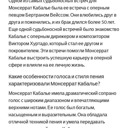
Одной из самых судьбоносных встреч для
Монсеррат Кабалье была ее встреча с оперным
певцом Бертраном Вейссом. Они влюбились друг в
друга и поженились, и их брак длился более 50 лет.
Еще одной судьбоносной встречей было знакомство
Кабалье с оперным дирижером и композитором
Виктором Хуртадо, который стал ее другом и
покровителем. Эти встречи помогли Монсеррат
Кабалье выстроить успешную карьеру в оперной
сфере и влияли на ее личную жизнь.
Какие особенности голоса и стиля пения
характеризовали Монсеррат Кабалье?
Монсеррат Кабалье имела драматический сопрано
голос с широким диапазоном и впечатляющими
верхними нотами. Ее голос был богатым,
насыщенным и выразительным. Она обладала
отличной техникой пения и умела передавать