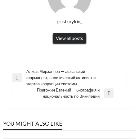
pristroykin_
View all posts
Навигация
Алмаз Мирзаянов — афганский
фармацевт, политический активист и
по
Previous
жертва коррупции системы
Post
записям
Пригожин Евгений — биография и
Next
национальность по Википедии
Post
YOU MIGHT ALSO LIKE