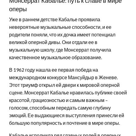
Монсеррат Кабалье: путь к славе в мире
оперы
Уже в раннем детстве Кабалье проявила
невероятные музыкальные способности, и ее
родители поняли, что их дочка имеет потенциал
великой оперной дивы. Они отдали ее в
музыкальную школу, где Монсеррат получила
качественное музыкальное образование.
В 1962 году нашла ее первая победа на
международном конкурсе Мансуйдыр в Женеве.
Этот триумф открыл ей двери к мировой оперной
сцене. Монсеррат Кабалье нравилась публике своей
красотой, грациозностью и самым важным –
голосом, способным передать самую глубину
эмоций. Ее выдающиеся выступления принесли ей
большую популярность и почтение в мире оперы.
Кабалье исполнила ряд главных ролей в оперных