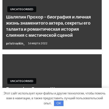
UNCATEGORISED
Шаляпин Прохор – биография и личная
жизнь знаменитого актера, секреты его
таланта и романтическая история
слияния с мистической сценой
pristroykin_
16 марта 2022
UNCATEGORISED
Биография Германа Шаевича, доктора
Этот сайт использует куки-файлы и другие технологии, чтобы помочь
Гандельмана — история успеха и
вам в навигации, а также предоставить лучший пользовательский
достижения
опыт.
OK
pristroykin_
16 марта 2022