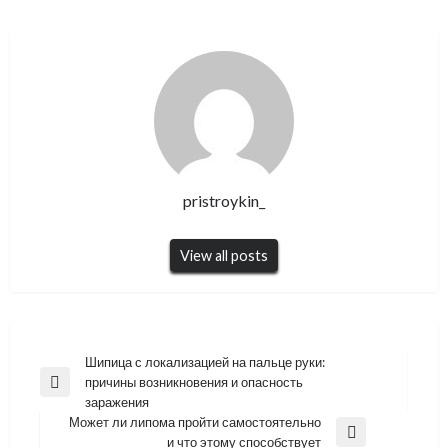
pristroykin_
View all posts
Навигация
Шипица с локализацией на пальце руки:
причины возникновения и опасность
по
Previous
заражения
Post
записям
Может ли липома пройти самостоятельно
Next
и что этому способствует