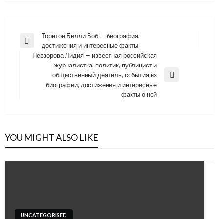
Навигация
Торнтон Билли Боб — биография,
Previous
достижения и интересные факты
по
Post
Невзорова Лидия — известная российская
записям
журналистка, политик, публицист и
общественный деятель, события из
Next
биографии, достижения и интересные
Post
факты о ней
YOU MIGHT ALSO LIKE
UNCATEGORISED