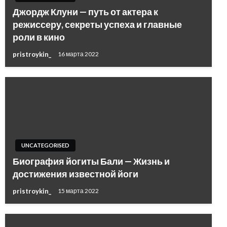
Джордж Клуни — путь от актера к
режиссеру, секреты успеха и главные
роли в кино
pristroykin_
16 марта 2022
UNCATEGORISED
Биография йогиты Бали — Жизнь и
достижения известной йоги
pristroykin_
15 марта 2022