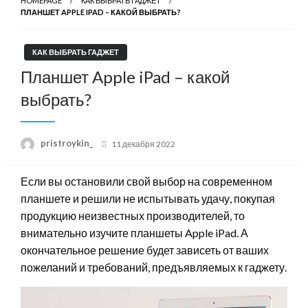
HOMEPAGE
КАК ВЫБРАТЬ ГАДЖЕТ
ПЛАНШЕТ APPLE IPAD – КАКОЙ ВЫБРАТЬ?
КАК ВЫБРАТЬ ГАДЖЕТ
Планшет Apple iPad – какой
выбрать?
Posted
pristroykin_
11 декабря 2022
on
Если вы остановили свой выбор на современном
планшете и решили не испытывать удачу, покупая
продукцию неизвестных производителей, то
внимательно изучите планшеты Apple iPad. А
окончательное решение будет зависеть от ваших
пожеланий и требований, предъявляемых к гаджету.