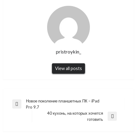
pristroykin_
View all posts
Навигация
Новое поколение планшетных ПК – iPad
Previous
Pro 9.7
по
Post
40 кухонь, на которых хочется
записям
Next
готовить
Post