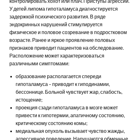
контролировать хохот или плач. Приступы агрессии.
У детей липома гипоталамуса диагностируется
задержкой психического развития. В ряде
эндокринных нарушений стимулируется
физическое и половое созревание в подростковом
возрасте. Ранее и яркое проявление половых
признаков приводит пациентов на обследование.
Расположение может характеризоваться
различными симптомами:
образование располагается спереди
гипоталамуса – приводит к гиподинамии,
бессоннице. Больной чувствует жар, слабость,
истощение;
проекция сзади гипоталамуса в мозге может
привести к гипотермии, апатичному состоянию,
критическому состоянию комы;
медиальная опухоль вызывает чувство жажды,
агрессивное поведение. Нарушаются обменные