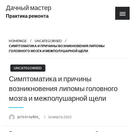
Перейти
Дачный мастер
к
Практика ремонта
содержимому
HOMEPAGE
UNCATEGORISED
СИМПТОМАТИКА И ПРИЧИНЫ ВОЗНИКНОВЕНИЯ ЛИПОМЫ
ГОЛОВНОГО МОЗГА И МЕЖПОЛУШАРНОЙ ЩЕЛИ
UNCATEGORISED
Симптоматика и причины
возникновения липомы головного
мозга и межполушарной щели
Posted
pristroykin_
16 марта 2022
on