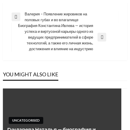
Навигация
Валерия – Появление жировиков на
Previous
половых губах и во влагалище
по
Post
Биография Константина Ивлева — история
записям
успеха и виртуозной карьеры одного из
ведущих предпринимателей в сфере
Next
технологий, а также его личная жизнь,
Post
достижения и влияние на индустрию
YOU MIGHT ALSO LIKE
UNCATEGORISED
Гундарева Наталья — биография и