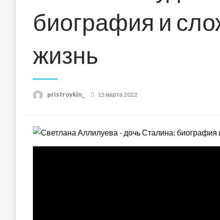
биография и сло
жизнь
Posted
pristroykin_
15 марта 2022
on