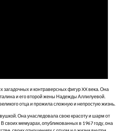
х загадочных и контраверсных фигур XX века. Она
талина и его второй жены Надежды Аллилуевой.
великого отца и прожила сложную и непростую жизнь.
вушкой. Она унаследовала свою красоту и шарм от
В своих мемуарах, опубликованных в 1967 году, она
тве, своих отношениях с отцом и о жизни внутри