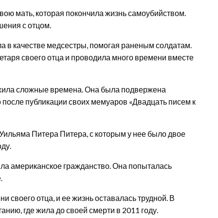
 свою мать, которая покончила жизнь самоубийством.
шения с отцом.
а в качестве медсестры, помогая раненым солдатам.
етаря своего отца и проводила много времени вместе
ежила сложные времена. Она была подвержена
 после публикации своих мемуаров «Двадцать писем к
Уильяма Питера Питера, с которым у нее было двое
оду.
ла американское гражданство. Она попыталась
.
и своего отца, и ее жизнь оставалась трудной. В
нию, где жила до своей смерти в 2011 году.