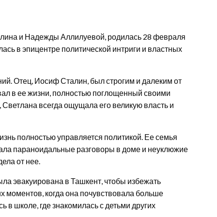
лина и Надежды Аллилуевой, родилась 28 февраля
лась в эпицентре политической интриги и властных
ий. Отец, Иосиф Сталин, был строгим и далеким от
вал в ее жизни, полностью поглощенный своими
, Светлана всегда ощущала его великую власть и
жизнь полностью управляется политикой. Ее семья
ала параноидальные разговоры в доме и неуклюжие
ела от нее.
ыла эвакуирована в Ташкент, чтобы избежать
их моментов, когда она почувствовала больше
ь в школе, где знакомилась с детьми других