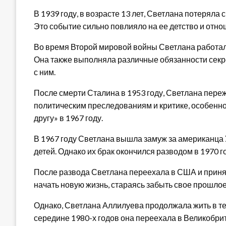
В 1939 году, в возрасте 13 лет, Светлана потеряла
Это событие сильно повлияло на ее детство и отно
Во время Второй мировой войны Светлана работал
Она также выполняла различные обязанности секр
с ним.
После смерти Сталина в 1953 году, Светлана пер
политическим преследованиям и критике, особенно
другу» в 1967 году.
В 1967 году Светлана вышла замуж за американца 
детей. Однако их брак окончился разводом в 1970 г
После развода Светлана переехала в США и приня
начать новую жизнь, стараясь забыть свое прошлое
Однако, Светлана Аллилуева продолжала жить в тен
середине 1980-х годов она переехала в Великобрита