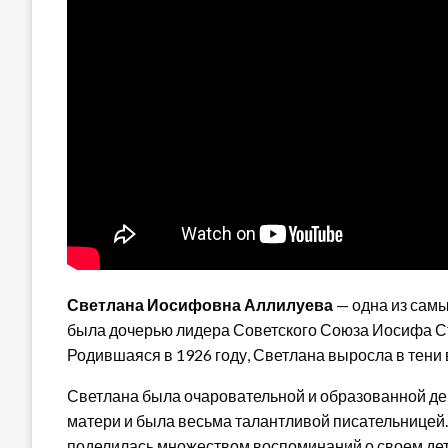
Светлана Иосифовна Аллилуева
— одна из самы
была дочерью лидера Советского Союза Иосифа С
Родившаяся в 1926 году, Светлана выросла в тени 
Светлана была очаровательной и образованной де
матери и была весьма талантливой писательницей. 
поделилась множеством воспоминаний о своем детс