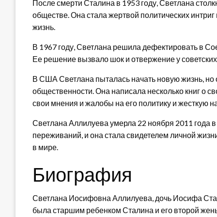
После смерти Сталина в 1953 году, Светлана столк
обществе. Она стала жертвой политических интриг
жизнь.
В 1967 году, Светлана решила дефектировать в Со
Ее решение вызвало шок и отвержение у советских
В США Светлана пыталась начать новую жизнь, но 
общественности. Она написала несколько книг о св
свои мнения и жалобы на его политику и жесткую на
Светлана Аллилуева умерла 22 ноября 2011 года в
переживаний, и она стала свидетелем личной жизн
в мире.
Биография
Светлана Иосифовна Аллилуева, дочь Иосифа Стал
была старшим ребенком Сталина и его второй же