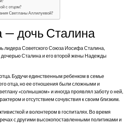
й?
ой с отцом?
нания Светланы Аллилуевой?
 — дочь Сталина
чь лидера Советского Союза Иосифа Сталина,
й дочерью Сталина и его второй жены Надежды
отца. Будучи единственным ребенком в семье
его отца, но ее отношения были сложными и
етлану «солнышком» и иногда проявлял заботу о ней,
рактером и отсутствием сочувствия к своим близким.
ктивисткой и волонтером в госпиталях. Во время
тречах с другими высокопоставленными политиками и