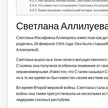
Как прошла личная жизнь Светланы Аллилуево
Что известно о отношениях Светланы Аллилуев
Какие вызывают наибольший интерес воспоми
Светлана Аллилуева
Светлана Иосифовна Аллилуева, известная как до
родилась 28 февраля 1926 года. Она была старше
Аллилуевой.
Светлана выросла в тени своего могущественного 
Сталина, она получила особенное внимание от сво
неравномерными. Известно, что Сталин называл Св
но в то же время он был известен своим жестким ха
Во время Второй мировой войны, Светлана стала а
войны она также присутствовала на нескольких вс
лидерами союзных республик.