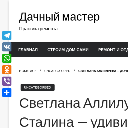
Перейти
к
Дачный мастер
содержимому
Практика ремонта
Telegram
ГЛАВНАЯ
СТРОИМ ДОМ САМИ
РЕМОНТ И ОТ
VK
WhatsApp
HOMEPAGE
UNCATEGORISED
СВЕТЛАНА АЛЛИЛУЕВА — ДОЧ
Odnoklassniki
UNCATEGORISED
Viber
Светлана Аллилу
Отправить
Сталина — удив