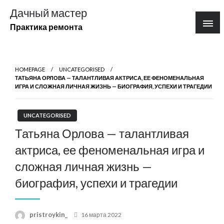
Перейти
Дачный мастер
к
Практика ремонта
содержимому
HOMEPAGE
UNCATEGORISED
ТАТЬЯНА ОРЛОВА — ТАЛАНТЛИВАЯ АКТРИСА, ЕЕ ФЕНОМЕНАЛЬНАЯ
ИГРА И СЛОЖНАЯ ЛИЧНАЯ ЖИЗНЬ — БИОГРАФИЯ, УСПЕХИ И ТРАГЕДИИ
UNCATEGORISED
Татьяна Орлова — талантливая
актриса, ее феноменальная игра и
сложная личная жизнь —
биография, успехи и трагедии
Posted
pristroykin_
16 марта 2022
on