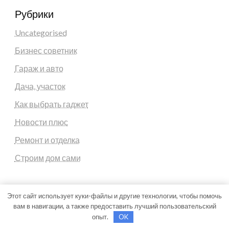
Рубрики
Uncategorised
Бизнес советник
Гараж и авто
Дача, участок
Как выбрать гаджет
Новости плюс
Ремонт и отделка
Строим дом сами
Этот сайт использует куки-файлы и другие технологии, чтобы помочь
вам в навигации, а также предоставить лучший пользовательский
Theme by Silk Themes
опыт.
OK