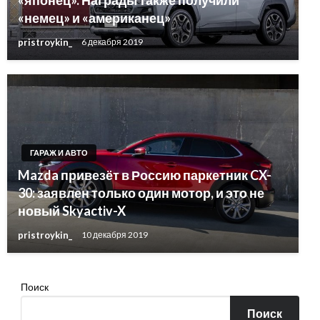
«немец» и «американец»
pristroykin_
6 декабря 2019
ГАРАЖ И АВТО
Mazda привезёт в Россию паркетник CX-
30: заявлен только один мотор, и это не
новый Skyactiv-X
pristroykin_
10 декабря 2019
Поиск
Поиск