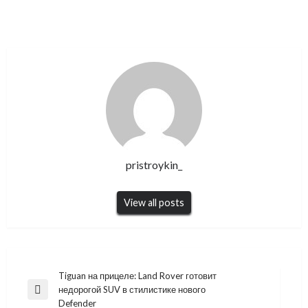
pristroykin_
View all posts
Навигация
Tiguan на прицеле: Land Rover готовит
недорогой SUV в стилистике нового
по
Previous
Defender