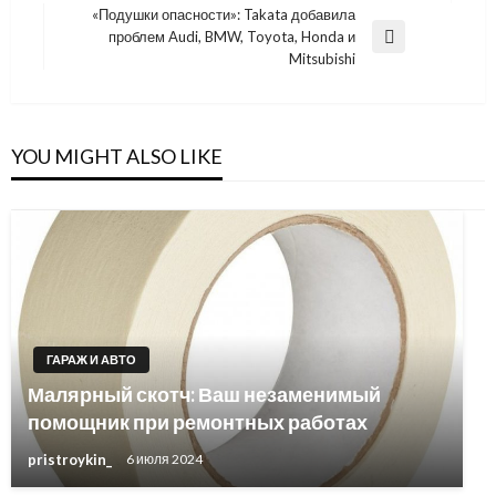
Post
записям
«Подушки опасности»: Takata добавила
проблем Audi, BMW, Toyota, Honda и
Next
Mitsubishi
Post
YOU MIGHT ALSO LIKE
ГАРАЖ И АВТО
Малярный скотч: Ваш незаменимый
помощник при ремонтных работах
pristroykin_
6 июля 2024