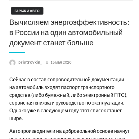
ГАРАЖ И АВТО
Вычисляем энергоэффективность:
в России на один автомобильный
документ станет больше
Posted
pristroykin_
18 мая 2020
on
Сейчас в состав сопроводительной документации
на автомобиль входят паспорт транспортного
средства (либо бумажный, либо электронный ПТС),
сервисная книжка и руководство по эксплуатации.
Однако уже в следующем году этот список станет
шире.
Автопроизводители на добровольной основе начнут
выдавать новые сопровождающие документы для