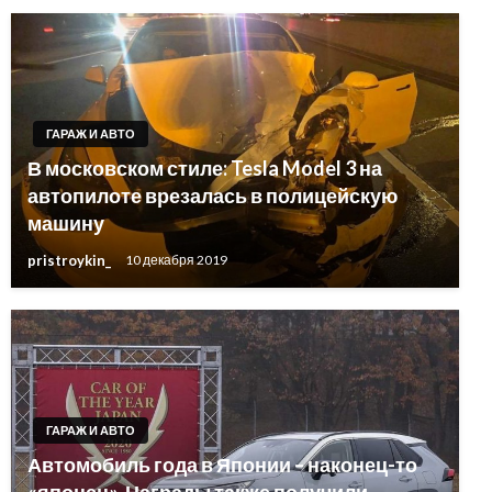
ГАРАЖ И АВТО
В московском стиле: Tesla Model 3 на
автопилоте врезалась в полицейскую
машину
pristroykin_
10 декабря 2019
ГАРАЖ И АВТО
Автомобиль года в Японии – наконец-то
«японец». Награды также получили