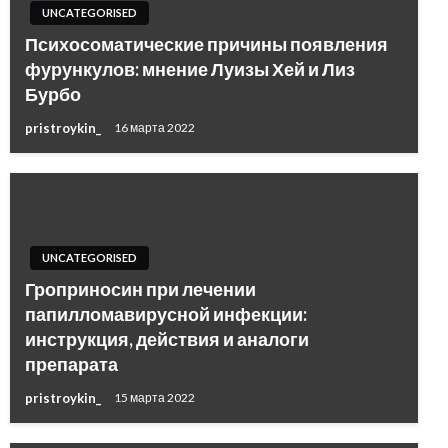
UNCATEGORISED
Психосоматические причины появления
фурункулов: мнение Луизы Хей и Лиз
Бурбо
pristroykin_
16 марта 2022
UNCATEGORISED
Гроприносин при лечении
папилломавирусной инфекции:
инструкция, действия и аналоги
препарата
pristroykin_
15 марта 2022