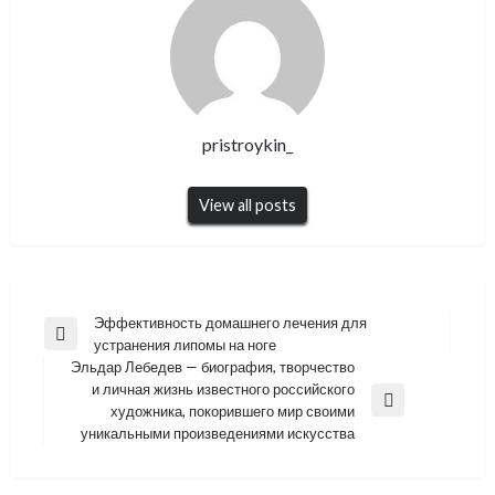
pristroykin_
View all posts
Навигация
Эффективность домашнего лечения для
Previous
устранения липомы на ноге
по
Post
Эльдар Лебедев — биография, творчество
записям
и личная жизнь известного российского
Next
художника, покорившего мир своими
Post
уникальными произведениями искусства